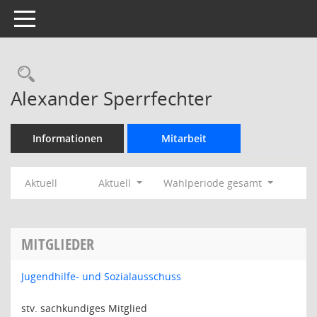
Toggle navigation
Rechercheauswahl
Alexander Sperrfechter
Informationen
Mitarbeit
Aktuell
Aktuell
Wahlperiode gesamt
MITGLIEDER
Jugendhilfe- und Sozialausschuss
stv. sachkundiges Mitglied