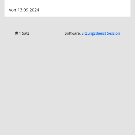
von 13.09.2024
(Wird in
1 Satz
Software:
Sitzungsdienst
Session