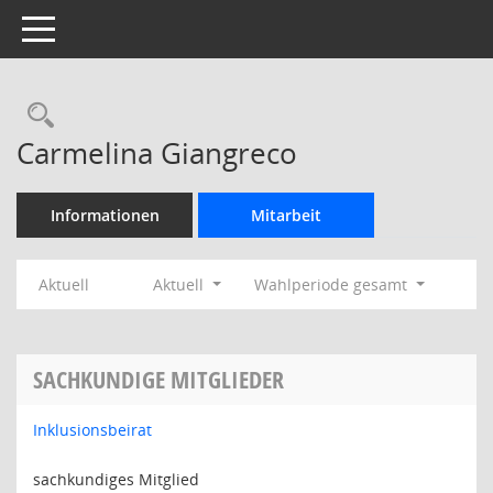
Toggle navigation
Rechercheauswahl
Carmelina Giangreco
Informationen
Mitarbeit
Aktuell
Aktuell
Wahlperiode gesamt
SACHKUNDIGE MITGLIEDER
Inklusionsbeirat
sachkundiges Mitglied