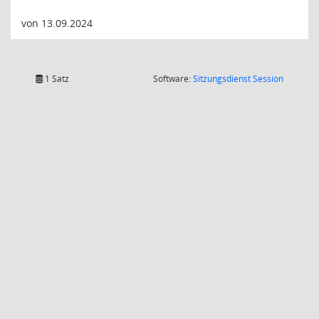
von 13.09.2024
(Wird in
1 Satz
Software:
Sitzungsdienst
Session