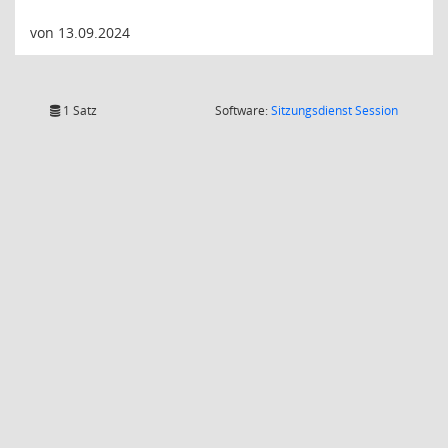
von 13.09.2024
(Wird in
1 Satz
Software:
Sitzungsdienst
Session