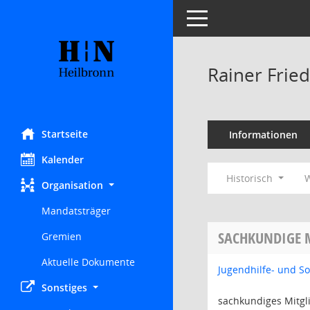
Toggle navigation
Rainer Fried
Startseite
Informationen
Kalender
Historisch
W
Organisation
Mandatsträger
SACHKUNDIGE 
Gremien
Aktuelle Dokumente
Jugendhilfe- und S
Sonstiges
sachkundiges Mitgl