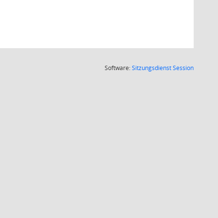
(Wird in
Software:
Sitzungsdienst
Session