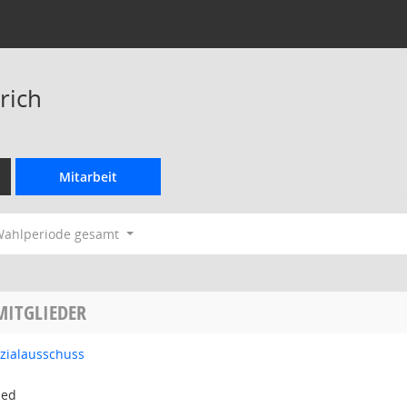
rich
Mitarbeit
ahlperiode gesamt
MITGLIEDER
ozialausschuss
ied