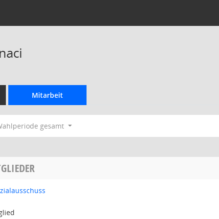
naci
Mitarbeit
ahlperiode gesamt
GLIEDER
ozialausschuss
glied