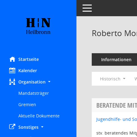
Toggle navigation
Roberto Mo
Startseite
Informationen
Kalender
Historisch
W
Organisation
Mandatsträger
BERATENDE MIT
Gremien
Aktuelle Dokumente
Jugendhilfe- und S
Sonstiges
stv. beratendes Mit