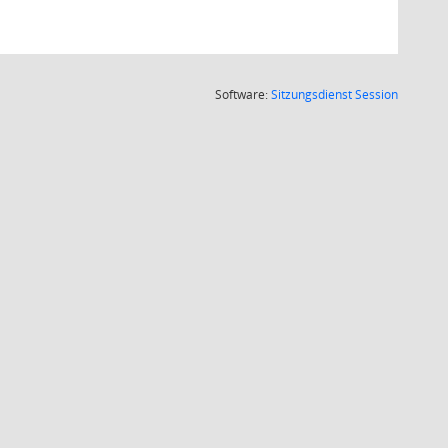
(Wird in
Software:
Sitzungsdienst
Session