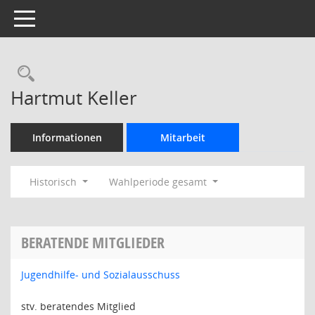
Toggle navigation
Rechercheauswahl
Hartmut Keller
Informationen
Mitarbeit
Historisch
Wahlperiode gesamt
BERATENDE MITGLIEDER
Jugendhilfe- und Sozialausschuss
stv. beratendes Mitglied