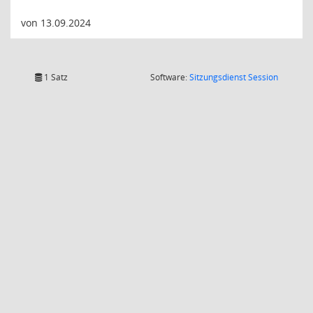
von 13.09.2024
(Wird in
1 Satz
Software:
Sitzungsdienst
Session