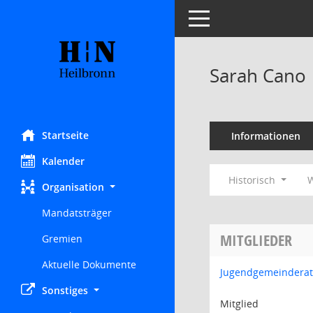
Toggle navigation
Sarah Cano
Startseite
Informationen
Kalender
Historisch
W
Organisation
Mandatsträger
MITGLIEDER
Gremien
Aktuelle Dokumente
Jugendgemeinderat
Sonstiges
Mitglied