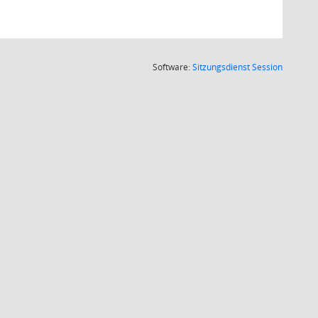
(Wird in
Software:
Sitzungsdienst
Session