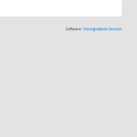
(Wird in
Software:
Sitzungsdienst
Session