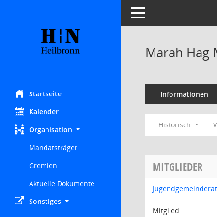
Toggle navigation
Marah Hag 
Startseite
Informationen
Kalender
Historisch
W
Organisation
Mandatsträger
MITGLIEDER
Gremien
Aktuelle Dokumente
Jugendgemeinderat
Sonstiges
Mitglied