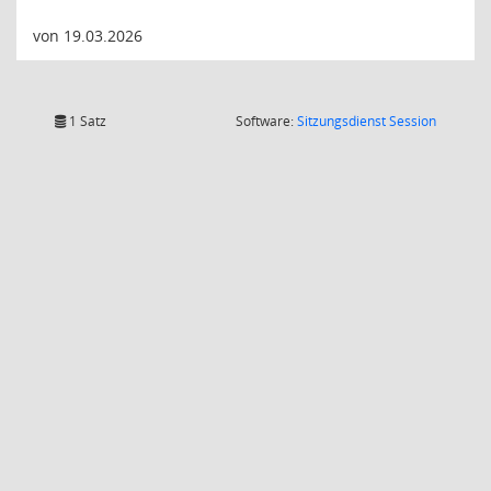
von 19.03.2026
(Wird in
1 Satz
Software:
Sitzungsdienst
Session