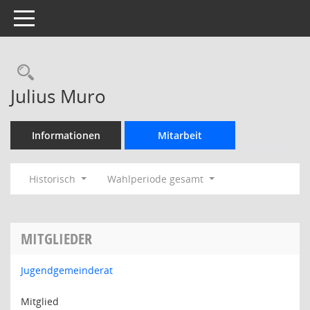
Toggle navigation
Rechercheauswahl
Julius Muro
Informationen
Mitarbeit
Historisch
Wahlperiode gesamt
MITGLIEDER
Jugendgemeinderat
Mitglied