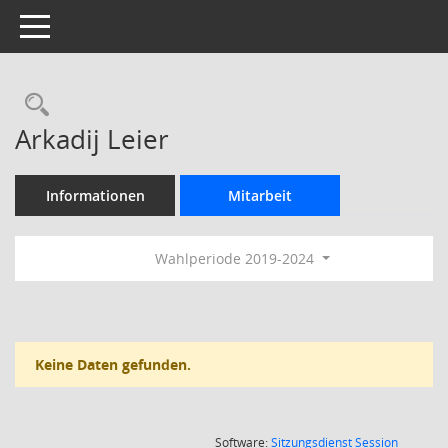
Toggle navigation
Rechercheauswahl
Arkadij Leier
Informationen
Mitarbeit
Wahlperiode 2019-2024
Keine Daten gefunden.
(Wird in
Software:
Sitzungsdienst
Session