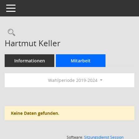
Toggle navigation
Rechercheauswahl
Hartmut Keller
Informationen
Mitarbeit
Wahlperiode 2019-2024
Keine Daten gefunden.
(Wird in
Software:
Sitzungsdienst
Session