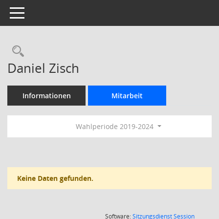
Toggle navigation
Rechercheauswahl
Daniel Zisch
Informationen
Mitarbeit
Wahlperiode 2019-2024
Keine Daten gefunden.
(Wird in
Software:
Sitzungsdienst
Session