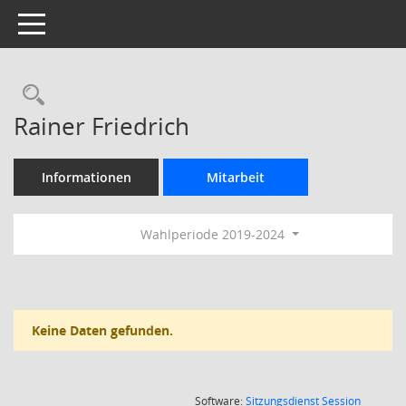
Toggle navigation
Rechercheauswahl
Rainer Friedrich
Informationen
Mitarbeit
Wahlperiode 2019-2024
Keine Daten gefunden.
(Wird in
Software:
Sitzungsdienst
Session