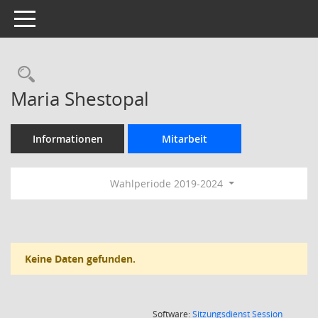
Toggle navigation
Rechercheauswahl
Maria Shestopal
Informationen
Mitarbeit
Wahlperiode 2019-2024
Keine Daten gefunden.
(Wird in
Software:
Sitzungsdienst
Session