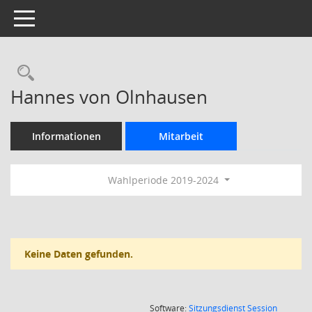
Toggle navigation
Rechercheauswahl
Hannes von Olnhausen
Informationen
Mitarbeit
Wahlperiode 2019-2024
Keine Daten gefunden.
(Wird in
Software:
Sitzungsdienst
Session