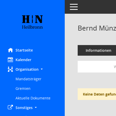
Toggle navigation
Bernd Münz
Startseite
Informationen
Kalender
W
Organisation
Mandatsträger
Gremien
Keine Daten gefun
Aktuelle Dokumente
Sonstiges