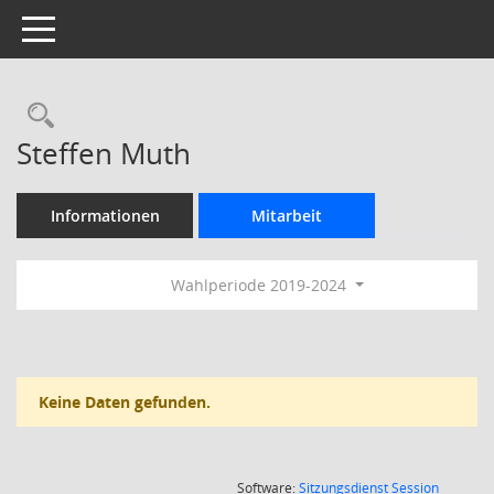
Toggle navigation
Rechercheauswahl
Steffen Muth
Informationen
Mitarbeit
Wahlperiode 2019-2024
Keine Daten gefunden.
(Wird in
Software:
Sitzungsdienst
Session