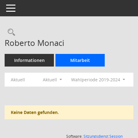
Toggle navigation
Rechercheauswahl
Roberto Monaci
Informationen
Mitarbeit
Aktuell
Aktuell
Wahlperiode 2019-2024
Keine Daten gefunden.
(Wird in
Software:
Sitzungsdienst
Session