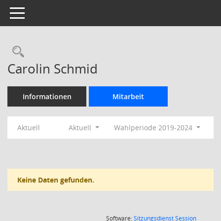
Toggle navigation
Rechercheauswahl
Carolin Schmid
Informationen
Mitarbeit
Aktuell
Aktuell
Wahlperiode 2019-2024
Keine Daten gefunden.
(Wird in
Software:
Sitzungsdienst
Session