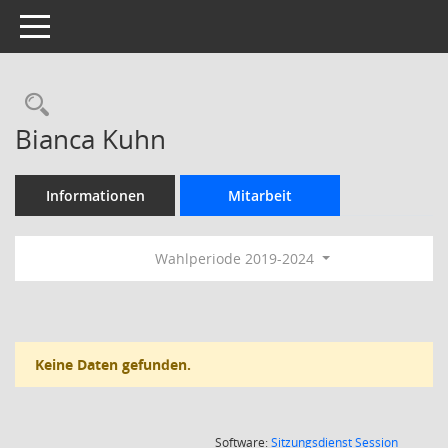
Toggle navigation
Rechercheauswahl
Bianca Kuhn
Informationen
Mitarbeit
Wahlperiode 2019-2024
Keine Daten gefunden.
(Wird in
Software:
Sitzungsdienst
Session