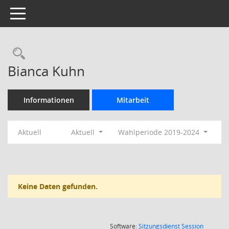
Toggle navigation
Rechercheauswahl
Bianca Kuhn
Informationen
Mitarbeit
Aktuell
Aktuell
Wahlperiode 2019-2024
Keine Daten gefunden.
(Wird in
Software:
Sitzungsdienst
Session