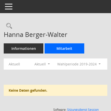
Toggle navigation
Rechercheauswahl
Hanna Berger-Walter
Informationen
Mitarbeit
Aktuell
Aktuell
Wahlperiode 2019-2024
Keine Daten gefunden.
(Wird in
Software:
Sitzungsdienst
Session