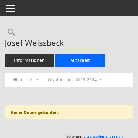
Toggle navigation
Rechercheauswahl
Josef Weissbeck
Informationen
Mitarbeit
Historisch
Wahlperiode 2019-2024
Keine Daten gefunden.
(Wird in
Software:
Sitzungsdienst
Session