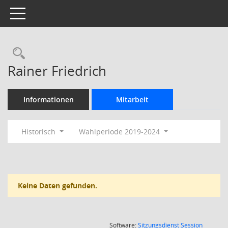
Toggle navigation
Rechercheauswahl
Rainer Friedrich
Informationen
Mitarbeit
Historisch
Wahlperiode 2019-2024
Keine Daten gefunden.
(Wird in
Software:
Sitzungsdienst
Session