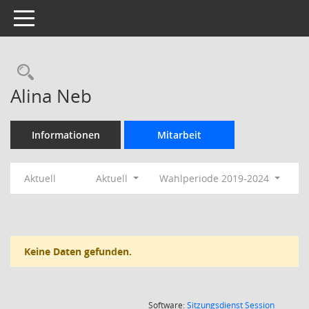
Toggle navigation
Rechercheauswahl
Alina Neb
Informationen
Mitarbeit
Aktuell
Aktuell
Wahlperiode 2019-2024
Keine Daten gefunden.
(Wird in
Software:
Sitzungsdienst
Session