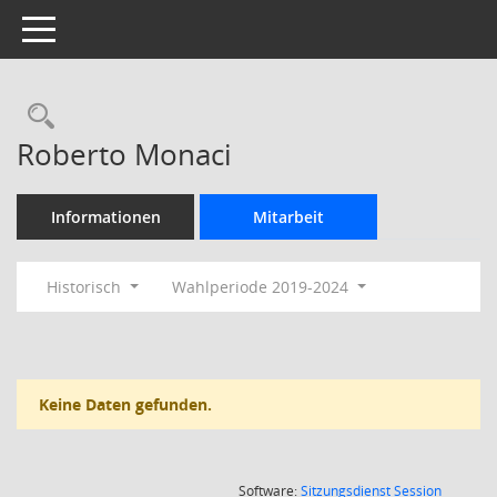
Toggle navigation
Rechercheauswahl
Roberto Monaci
Informationen
Mitarbeit
Historisch
Wahlperiode 2019-2024
Keine Daten gefunden.
(Wird in
Software:
Sitzungsdienst
Session