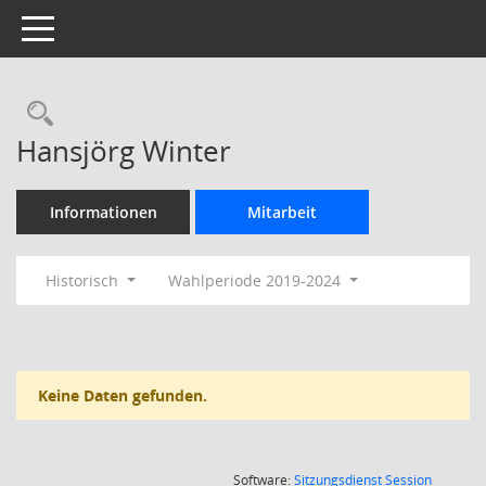
Toggle navigation
Rechercheauswahl
Hansjörg Winter
Informationen
Mitarbeit
Historisch
Wahlperiode 2019-2024
Keine Daten gefunden.
(Wird in
Software:
Sitzungsdienst
Session