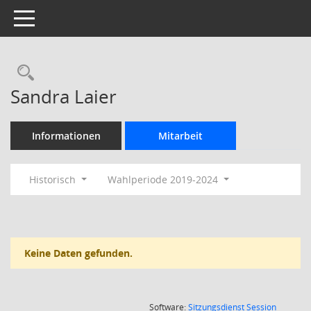
Toggle navigation
Rechercheauswahl
Sandra Laier
Informationen
Mitarbeit
Historisch
Wahlperiode 2019-2024
Keine Daten gefunden.
(Wird in
Software:
Sitzungsdienst
Session