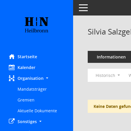
Toggle navigation
Silvia Salzg
Startseite
Informationen
Kalender
Historisch
W
Organisation
Mandatsträger
Gremien
Keine Daten gefun
Aktuelle Dokumente
Sonstiges