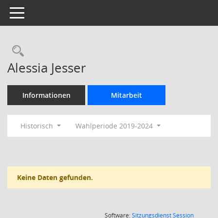
Toggle navigation
Rechercheauswahl
Alessia Jesser
Informationen
Mitarbeit
Historisch
Wahlperiode 2019-2024
Keine Daten gefunden.
(Wird in
Software:
Sitzungsdienst
Session