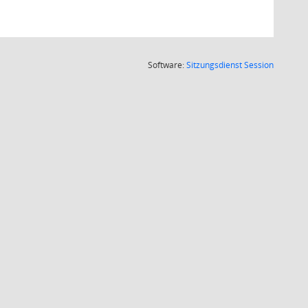
(Wird in
Software:
Sitzungsdienst
Session