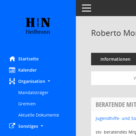
Toggle navigation
Roberto Mo
Startseite
Informationen
Kalender
W
Organisation
Mandatsträger
BERATENDE MIT
Gremien
Aktuelle Dokumente
Jugendhilfe- und S
Sonstiges
stv. beratendes Mit