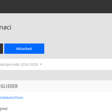
naci
Mitarbeit
ahlperiode 2024-2029
GLIEDER
ozialausschuss
glied