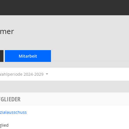
imer
Mitarbeit
ahlperiode 2024-2029
GLIEDER
ozialausschuss
glied