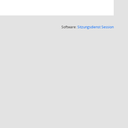
(Wird in
Software:
Sitzungsdienst
Session