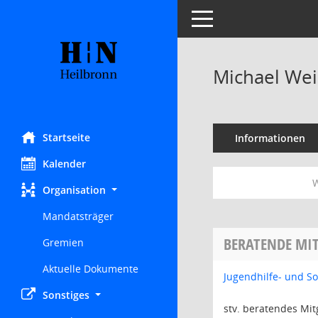
Toggle navigation
Michael We
Startseite
Informationen
Kalender
W
Organisation
Mandatsträger
BERATENDE MIT
Gremien
Aktuelle Dokumente
Jugendhilfe- und S
Sonstiges
stv. beratendes Mit