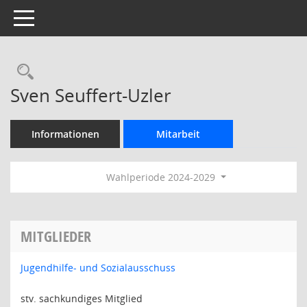
Toggle navigation
Rechercheauswahl
Sven Seuffert-Uzler
Informationen
Mitarbeit
Wahlperiode 2024-2029
MITGLIEDER
Jugendhilfe- und Sozialausschuss
stv. sachkundiges Mitglied