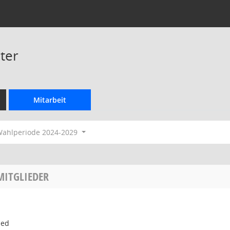
ter
Mitarbeit
ahlperiode 2024-2029
MITGLIEDER
ied