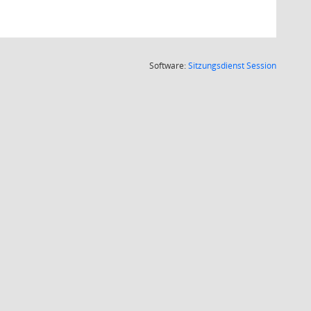
(Wird in
Software:
Sitzungsdienst
Session