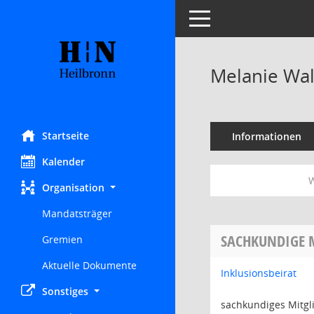
Toggle navigation
Melanie Wal
Startseite
Informationen
Kalender
W
Organisation
Mandatsträger
SACHKUNDIGE 
Gremien
Aktuelle Dokumente
Inklusionsbeirat
Sonstiges
sachkundiges Mitgl