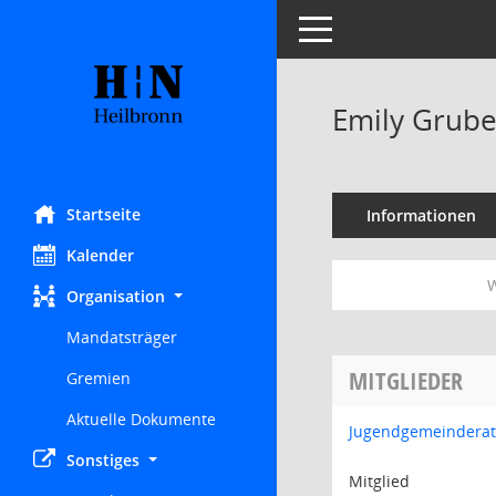
Toggle navigation
Emily Grube
Startseite
Informationen
Kalender
W
Organisation
Mandatsträger
MITGLIEDER
Gremien
Aktuelle Dokumente
Jugendgemeinderat
Sonstiges
Mitglied