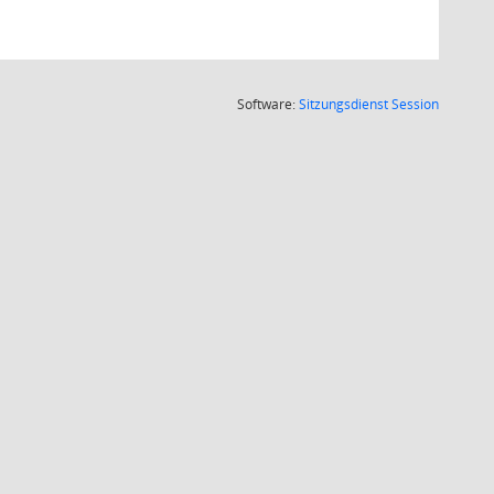
(Wird in
Software:
Sitzungsdienst
Session