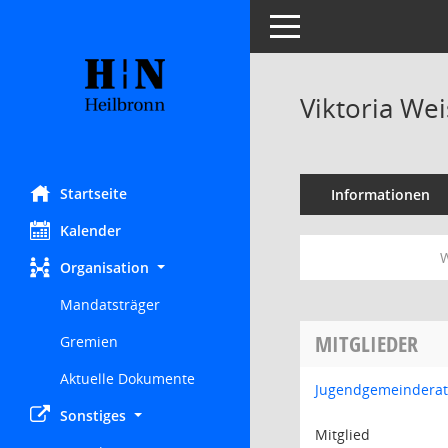
Toggle navigation
Viktoria Wei
Startseite
Informationen
Kalender
W
Organisation
Mandatsträger
MITGLIEDER
Gremien
Aktuelle Dokumente
Jugendgemeinderat
Sonstiges
Mitglied