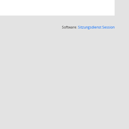
(Wird in
Software:
Sitzungsdienst
Session