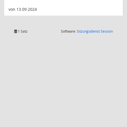
von 13.09.2024
(Wird in
1 Satz
Software:
Sitzungsdienst
Session