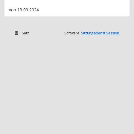
von 13.09.2024
(Wird in
1 Satz
Software:
Sitzungsdienst
Session