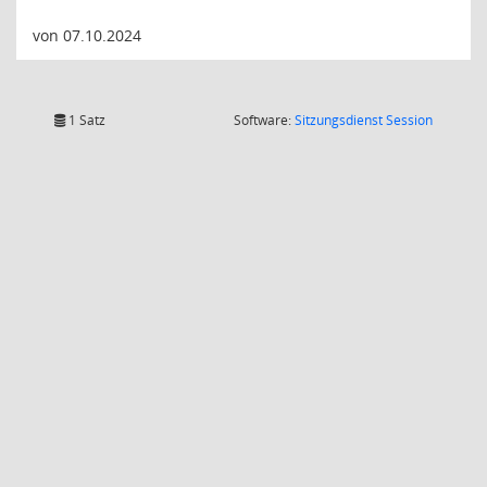
von 07.10.2024
(Wird in
1 Satz
Software:
Sitzungsdienst
Session