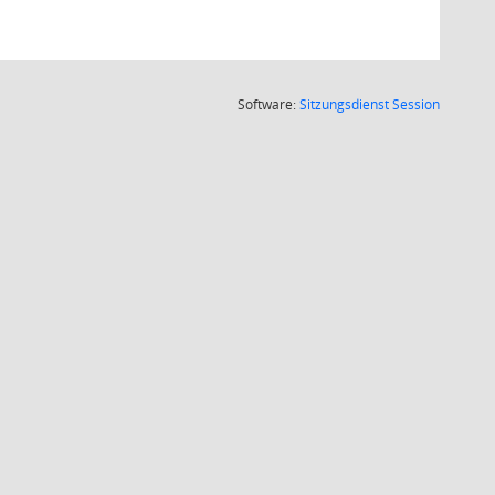
(Wird in
Software:
Sitzungsdienst
Session