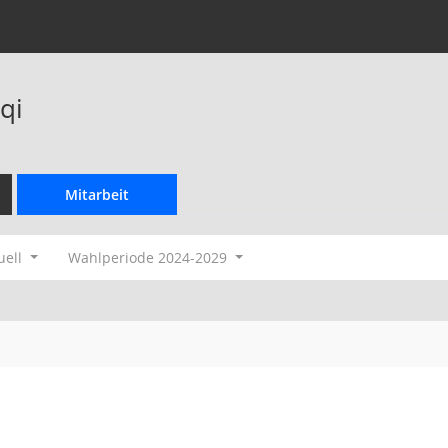
qi
Mitarbeit
uell
Wahlperiode 2024-2029