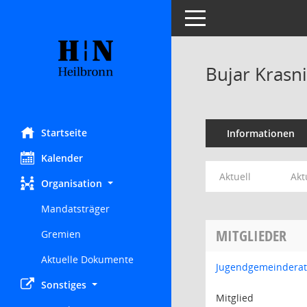
Toggle navigation
Bujar Krasni
Startseite
Informationen
Kalender
Aktuell
Akt
Organisation
Mandatsträger
MITGLIEDER
Gremien
Aktuelle Dokumente
Jugendgemeinderat
Sonstiges
Mitglied