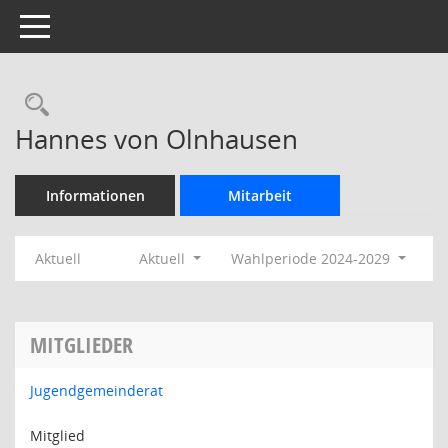
Toggle navigation
Rechercheauswahl
Hannes von Olnhausen
Informationen
Mitarbeit
Aktuell
Aktuell
Wahlperiode 2024-2029
MITGLIEDER
Jugendgemeinderat
Mitglied