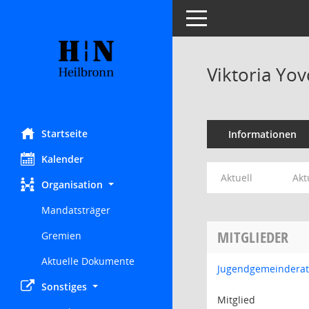
Toggle navigation
Viktoria Yo
Startseite
Informationen
Kalender
Aktuell
Akt
Organisation
Mandatsträger
MITGLIEDER
Gremien
Aktuelle Dokumente
Jugendgemeinderat
Sonstiges
Mitglied