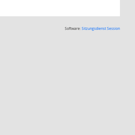
(Wird in
Software:
Sitzungsdienst
Session