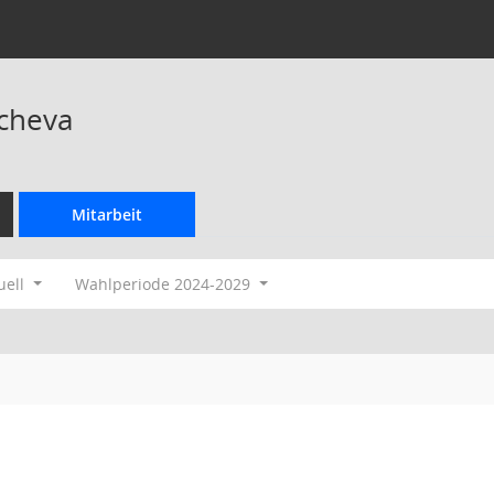
vcheva
Mitarbeit
uell
Wahlperiode 2024-2029