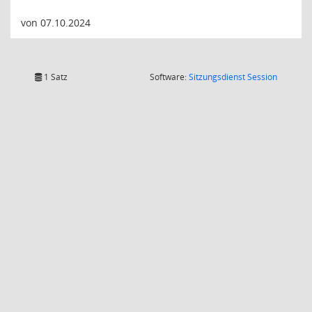
von 07.10.2024
(Wird in
1 Satz
Software:
Sitzungsdienst
Session