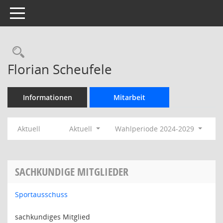
Toggle navigation
Rechercheauswahl
Florian Scheufele
Informationen
Mitarbeit
Aktuell
Aktuell
Wahlperiode 2024-2029
SACHKUNDIGE MITGLIEDER
Sportausschuss
sachkundiges Mitglied