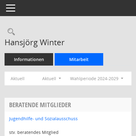
Toggle navigation
Rechercheauswahl
Hansjörg Winter
Informationen
Mitarbeit
Aktuell
Aktuell
Wahlperiode 2024-2029
BERATENDE MITGLIEDER
Jugendhilfe- und Sozialausschuss
stv. beratendes Mitglied