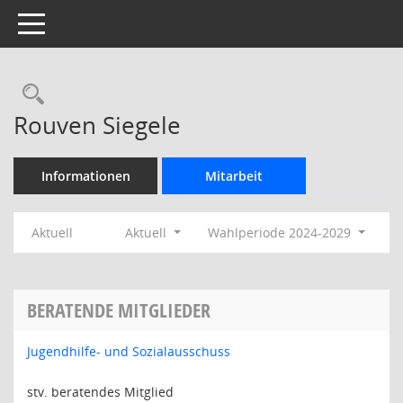
Toggle navigation
Rechercheauswahl
Rouven Siegele
Informationen
Mitarbeit
Aktuell
Aktuell
Wahlperiode 2024-2029
BERATENDE MITGLIEDER
Jugendhilfe- und Sozialausschuss
stv. beratendes Mitglied