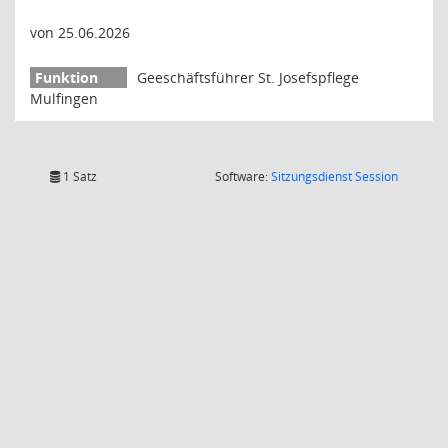
von 25.06.2026
Geeschäftsführer St. Josefspflege
Mulfingen
(Wird in
1 Satz
Software:
Sitzungsdienst
Session