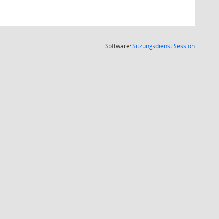
(Wird in
Software:
Sitzungsdienst
Session