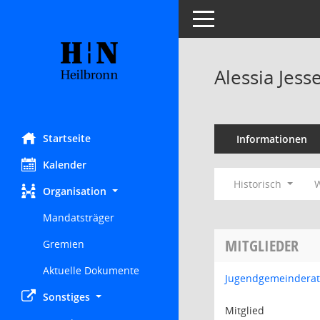
Toggle navigation
Alessia Jess
Startseite
Informationen
Kalender
Historisch
W
Organisation
Mandatsträger
MITGLIEDER
Gremien
Aktuelle Dokumente
Jugendgemeinderat
Sonstiges
Mitglied