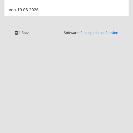
von 19.03.2026
(Wird in
1 Satz
Software:
Sitzungsdienst
Session