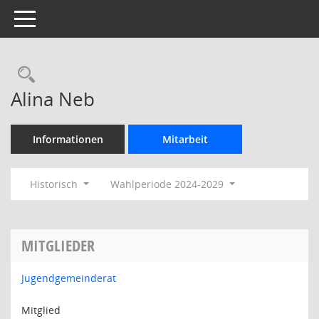
Toggle navigation
Rechercheauswahl
Alina Neb
Informationen
Mitarbeit
Historisch
Wahlperiode 2024-2029
MITGLIEDER
Jugendgemeinderat
Mitglied